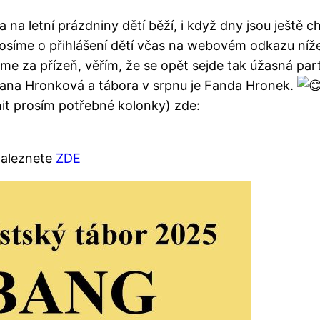
va na letní prázdniny dětí běží, i když dny jsou ještě c
osíme o přihlášení dětí včas na webovém odkazu níže
me za přízeň, věřím, že se opět sejde tak úžasná part
e Jana Hronková a tábora v srpnu je Fanda Hronek.
lnit prosím potřebné kolonky) zde:
 naleznete
ZDE