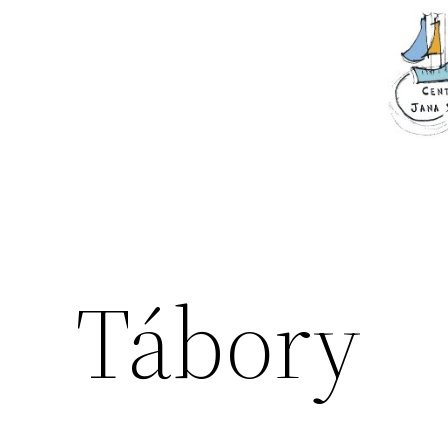
Přeskočit
na
obsah
Tábory