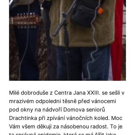
Milé dobroduše z Centra Jana XXIII. se sešli v
mrazivém odpoledni těsně před vánocemi
pod okny na nádvoří Domova seniorů
Drachtinka při zpívání vánočních koled. Moc
Vám všem děkuji za násobenou radost. To je
ta správná epidemie, která se má šířit jako