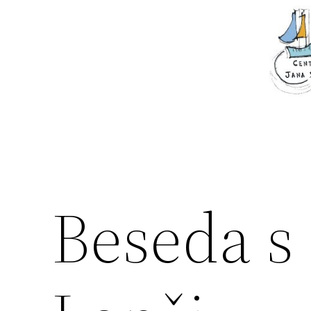
Přeskočit
na
obsah
Beseda s