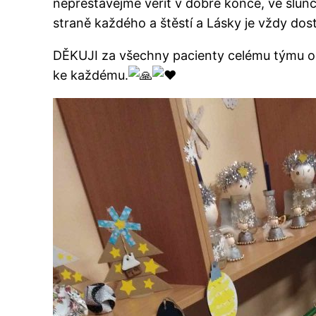
nepřestávejme věřit v dobré konce, ve slunc
straně každého a štěstí a Lásky je vždy do
DĚKUJI za všechny pacienty celému týmu odd
ke každému.