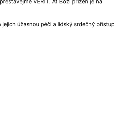
přestávejme VĚŘIT. Ať Boží přízeň je na
ejich úžasnou péči a lidský srdečný přístup