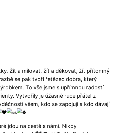
y. Žít a milovat, žít a děkovat, žít přítomný
azbě se pak tvoří řetězec dobra, který
m výrobkem. To vše jsme s upřímnou radostí
enty. Vytvořily je úžasné ruce přátel z
vděčnosti všem, kdo se zapojují a kdo dávají
teré jdou na cestě s námi. Nikdy