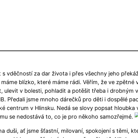
 s vděčností za dar života i přes všechny jeho překážk
 máme blízko, které máme rádi. Věřím, že ve zpětné v
, ulevit v bolesti, pohladit a potěšit třeba i drobný
B. Předali jsme mnoho dárečků pro děti i dospělé paci
ické centrum v Hlinsku. Nedá se slovy popsat hloubka 
komu se nedostává to, co je pro někoho samozřejmé.
 na duši, ať jsme šťastní, milovaní, spokojení s těmi, k