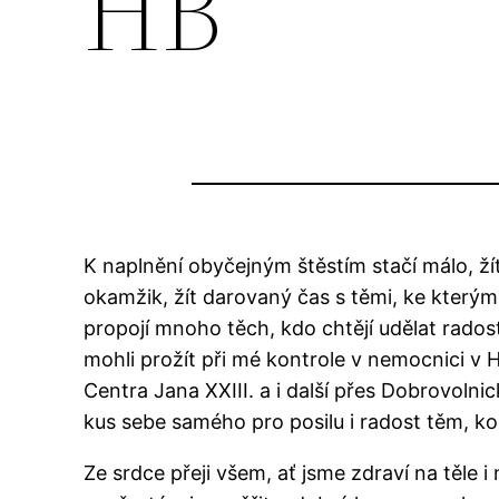
HB
K naplnění obyčejným štěstím stačí málo, žít
okamžik, žít darovaný
čas s těmi, ke kterým
propojí mnoho těch, kdo chtějí udělat radost
mohli prožít při mé kontrole v nemocnici v H
Centra Jana XXIII. a i další přes Dobrovoln
kus sebe samého pro posilu i radost těm, 
Ze srdce přeji všem, ať jsme zdraví na těle i