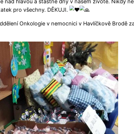
e nad hlavou a šťastné dny v našem životě. Nikdy ne
statek pro všechny. DĚKUJI.
ělení Onkologie v nemocnici v Havlíčkově Brodě za j