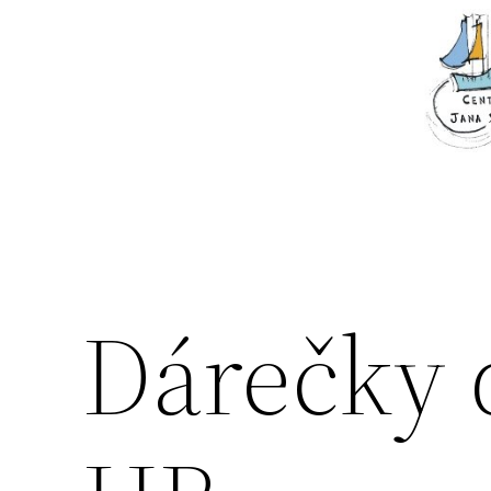
Přeskočit
na
obsah
Dárečky 