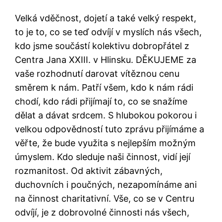
Velká vděčnost, dojetí a také velký respekt,
to je to, co se teď odvíjí v myslích nás všech,
kdo jsme součástí kolektivu dobropřátel z
Centra Jana XXIII. v Hlinsku.
DĚKUJEME za
vaše rozhodnutí darovat vítěznou cenu
směrem k nám. Patří všem, kdo k nám rádi
chodí, kdo rádi přijímají to, co se snažíme
dělat a dávat srdcem. S hlubokou pokorou i
velkou odpovědností tuto zprávu přijímáme a
věřte, že bude využita s nejlepším možným
úmyslem. Kdo sleduje naši činnost, vidí její
rozmanitost. Od aktivit zábavných,
duchovních i poučných, nezapomínáme ani
na činnost charitativní. Vše, co se v Centru
odvíjí, je z dobrovolné činnosti nás všech,