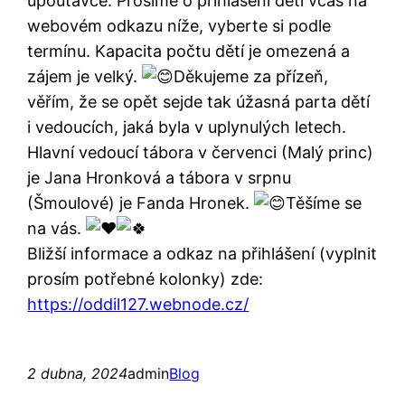
upoutávce. Prosíme o přihlášení dětí včas na
webovém odkazu níže, vyberte si podle
termínu. Kapacita počtu dětí je omezená a
zájem je velký.
Děkujeme za přízeň,
věřím, že se opět sejde tak úžasná parta dětí
i vedoucích, jaká byla v uplynulých letech.
Hlavní vedoucí tábora v červenci (Malý princ)
je Jana Hronková a tábora v srpnu
(Šmoulové) je Fanda Hronek.
Těšíme se
na vás.
Bližší informace a odkaz na přihlášení (vyplnit
prosím potřebné kolonky) zde:
https://oddil127.webnode.cz/
2 dubna, 2024
admin
Blog