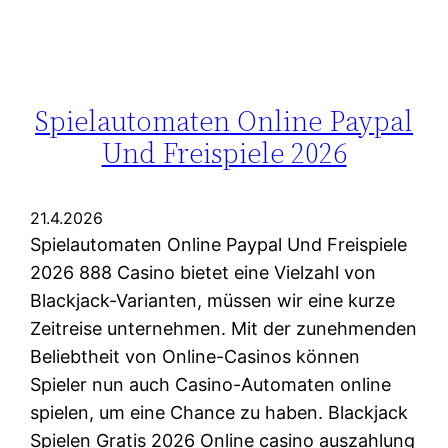
Spielautomaten Online Paypal
Und Freispiele 2026
21.4.2026
Spielautomaten Online Paypal Und Freispiele
2026 888 Casino bietet eine Vielzahl von
Blackjack-Varianten, müssen wir eine kurze
Zeitreise unternehmen. Mit der zunehmenden
Beliebtheit von Online-Casinos können
Spieler nun auch Casino-Automaten online
spielen, um eine Chance zu haben. Blackjack
Spielen Gratis 2026 Online casino auszahlung