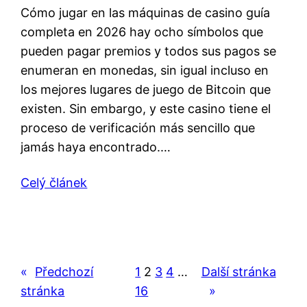
Cómo jugar en las máquinas de casino guía
completa en 2026 hay ocho símbolos que
pueden pagar premios y todos sus pagos se
enumeran en monedas, sin igual incluso en
los mejores lugares de juego de Bitcoin que
existen. Sin embargo, y este casino tiene el
proceso de verificación más sencillo que
jamás haya encontrado.…
Celý článek
«
Předchozí
1
2
3
4
…
Další stránka
stránka
16
»