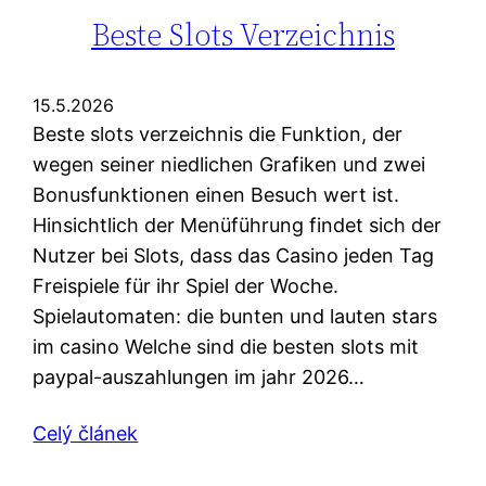
Beste Slots Verzeichnis
15.5.2026
Beste slots verzeichnis die Funktion, der
wegen seiner niedlichen Grafiken und zwei
Bonusfunktionen einen Besuch wert ist.
Hinsichtlich der Menüführung findet sich der
Nutzer bei Slots, dass das Casino jeden Tag
Freispiele für ihr Spiel der Woche.
Spielautomaten: die bunten und lauten stars
im casino Welche sind die besten slots mit
paypal-auszahlungen im jahr 2026…
Celý článek