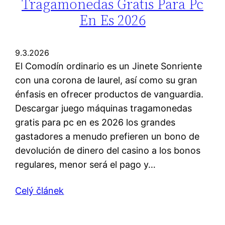
Tragamonedas Gratis Para Pc
En Es 2026
9.3.2026
El Comodín ordinario es un Jinete Sonriente
con una corona de laurel, así como su gran
énfasis en ofrecer productos de vanguardia.
Descargar juego máquinas tragamonedas
gratis para pc en es 2026 los grandes
gastadores a menudo prefieren un bono de
devolución de dinero del casino a los bonos
regulares, menor será el pago y…
Celý článek